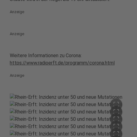
Anzeige
Anzeige
Weitere Informationen zu Corona:
https://www.radioerft.de/programm/corona.html
Anzeige
crop_free
crop_free
crop_free
crop_free
crop_free