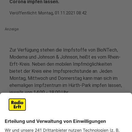
Corona impfen lassen.
Veröffentlicht:
Montag, 01.11.2021 08:42
Anzeige
Zur Verfügung stehen die Impfstoffe von BioNTech,
Moderna und Johnson & Johnson, heißt es vom Rhein-
Erft-Kreis. Neben den mobilen Impfmöglichkeiten
bietet der Kreis eine Impfsprechstunde an. Jeden
Montag, Mittwoch und Donnerstag kann man sich im
ehemaligen Impfzentrum im Hürth-Park impfen lassen,
jeweils von 14.00 - 18.00 Uhr.
Anzeige
Alle Termine im November