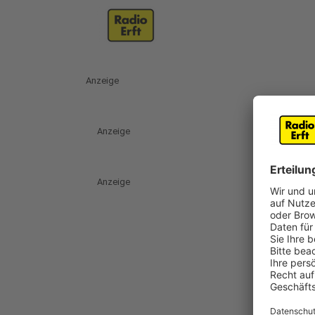
Anzeige
Anzeige
Anzeige