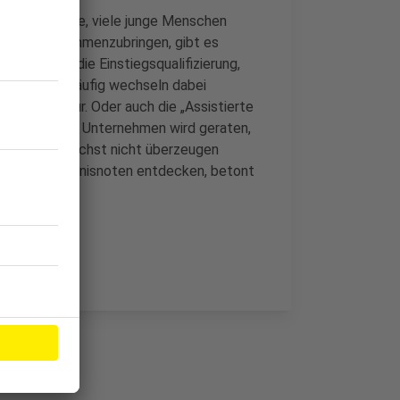
Auszubildende, viele junge Menschen
Gruppen zusammenzubringen, gibt es
um Beispiel die Einstiegsqualifizierung,
e Bewerber. Häufig wechseln dabei
rbeitsagentur. Oder auch die „Assistierte
 Coaching gibt. Unternehmen wird geraten,
ewerbung zunächst nicht überzeugen
nter den Zeugnisnoten entdecken, betont