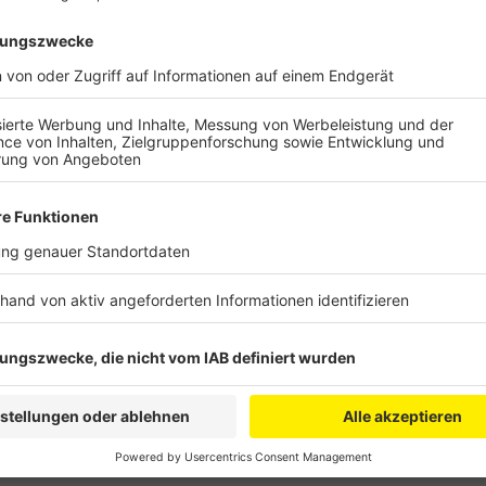
Unternehmen suchen allerdings oft lange passende 
finden hingegen nicht ihre Wunschstelle. Um beide 
Unterstützung durch die Agentur für Arbeit in Brühl. Z
also ein Langzeitpraktikum für bislang unvermittelt
Jugendliche im Anschluss in eine Ausbildung, so die A
Ausbildung“, bei der es Nachhilfe für Azubis und ein
Jugendlichen eine Chance zu geben, die mit ihrer B
konnten. Oft könne man die wahren Talente nicht hi
die Agentur für Arbeit Brühl.
Anzeige