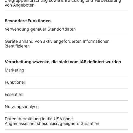
40. Frühjahrsputz "Große Laache"
Anzeige
Großer Frühjahrsputz steht am 25. Februar auch in
Pulheim im Naturschutzgebiet „Große Laache“ an.
Bereits zum 40. Mal startet die traditionelle Aktion.
Treffpunkt ist um 14 Uhr am Parkplatz "Am Pulheimer
See". Zangen und Müllsäcke werden auch hier gestallt.
Anzeige
Anzeige