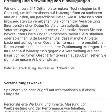
Veröffentlicht:
Freitag, 24.02.2023 14:22
Anzeige
Am Samstag stehen die Felder zwischen Urfeld, der
Shell-Raffinerie und auch die Rheinaue auf dem
Programm. Treffpunkt ist um 10 Uhr an der Kläranlage
im Weidenweg. Und am Sonntag heißt es dann
Großreinemachen in den Waldflächen an der A555 und
rund um das Urfelder Wasserwerk. Treffpunkt ist am
Sonntag um 10 Uhr am Parkplatz vom Fischerverein.
Müllsäcke, Handschuhe und Zangen stellt die Stadt
Wesseling zur Verfügung.
Anzeige