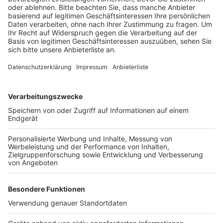
Veröffentlicht:
Donnerstag, 05.01.2023 08:27
Anzeige
Außerdem sollen die Flaggen an den Rathäusern im
Kreis und allen NRW-Dienstgebäuden auf Halbmast
gesetzt werden. Benedikt, der Sechzehnte wird heute
in Rom beigesetzt. - Der emeritierte Papst war am
Silvestermorgen im Alter von 95 Jahren gestorben.
Anzeige
Anzeige