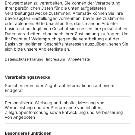
Veröffentlicht:
Montag, 07.09.2020 16:51
Anzeige
Nach ersten Zahlen der Landestatistiker ist die
Gewerbesteuer hier bei uns im zweiten Quartal 2020
um 10 Prozent eingebrochen. Rund 70 Millionen Euro
haben die Städte eingenommen und damit fast 8
Millionen Euro weniger als im Vorjahreszeitraum.
Besonders hohe Verluste bei der Gewerbesteuer gibt
es nach Angaben der Landesstatistiker in Bedburg,
Frechen und Pulheim. Aber es gibt auch zwei Städte,
die trotz Corona-Krise ein Plus verzeichnen. So hat
Hürth im zweiten Quartal 27 Prozent und damit fast 2
Millionen Euro mehr an Gewerbesteuer eingenommen.
Den Vogel schießt Wesseling ab. Hier gibt es ein
sattes Plus von fast 14 Millionen Euro bei der