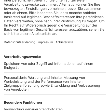
Anzeige
Denn die sorgen dafür, dass das Korn an Qualität
verliert, sagt Landwirt Jochen Groß aus Pulheim-
Stommeln. Es besteht die Gefahr, dass der
Eiweißgehalt abnimmt. Ist der im Korn zu gering, kann
der Weizen nur noch als günstigerer Futter- und nicht
mehr als Backweizen verkauft werden, heißt es. Diese
Wetterschwankungen wirken sich neben dem Getreide
außerdem auch auf andere Obst- und Gemüsesorten
aus, heißt es. So hätten in den letzten Wochen
beispielsweise Tomaten oder Melonen abreifen und
Geschmack entwickeln sollen – dafür war es nach
Angaben von Groß aber einfach zu kalt und zu nass.