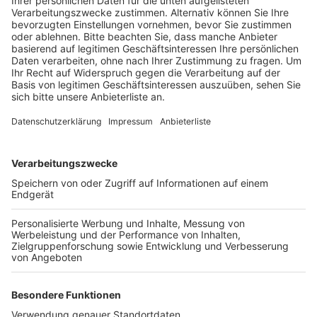
Veröffentlicht:
Samstag, 12.11.2022 16:21
Anzeige
In Wesseling gibt es am 13. November auf den
Friedhöfen zum Beispiel in Berzdorf und in Urfeld und
auch am Mahnmal im Rheinpark jeweils eine kurze
Gedenkfeier mit Musik. Dann wird ein Kranz für die
Kriegsopfer niedergelegt. Um 10:00 Uhr auf dem
Friedhof in Berzdorf, 10:30 Uhr am Ehrenmal an der
Kirche St. Thomas in Urfeld, 10:45 Uhr am Ehrenmal an
der Kirche St. Andreas in Keldenich und um 12:00 Uhr
am Mahnmal im Rheinpark.
Auch in Bergheim gibt es ein zentrale Gedenkfeier für
die Opfer von Krieg und Gewalt. Treffpunkt ist am
Sonntag um 12:00 Uhr am Mahnmal in Kenten.