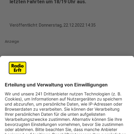
letzten Fahrten um 18/19 Uhr aus.
Veröffentlicht:
Donnerstag, 22.12.2022 14:35
Anzeige
An den Weihnachtsfeiertagen und an Neujahr fahren
die Busse nach dem üblichen Sonn- und
Feiertagsfahrplan. Das gilt auch bei den Bahnen der
Kölner Verkehrsbetriebe. Zwischen den Jahren gilt bei
den Bussen der REVG dann der Ferienfahrplan. Im
Rhein-Erft-Kreis können außerdem an Heiligabend und
an Silvester die Anruf-Sammel-Taxis (AST) genutzt
werden. Die Fahrten müssen allerdings angemeldet
werden. Nach anderen Fahrplänen fahren an
Heiligabend und den Feiertagen auch die Bahnen der