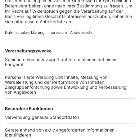
Kölner Verkehrsbetriebe. So sind die Linie 7 nach
Frechen, die 16 nach Hürth und die 18 über Hürth und
Brühl am 24. ab dem Nachmittag dann einmal pro
Stunde unterwegs.
Anzeige
Öffnungszeiten Fahrgastcenter
Anzeige
Die FahrgastCenter der REVG haben am 24. und am 31.
Dezember wie üblich am Samstag von 9 bis 14 Uhr
geöffnet. Das gilt auch zwischen den Jahren vom 27.
bis zum 30. Dezember. Anders bei den Kölner
Verkehrsbetrieben. Dort sind die fünf KVB-
Kundencenter und die Verkaufsstell in der U-
Bahnhaltestelle Neumarkt am Heiligabend