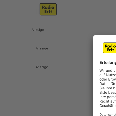
Anzeige
Anzeige
Anzeige