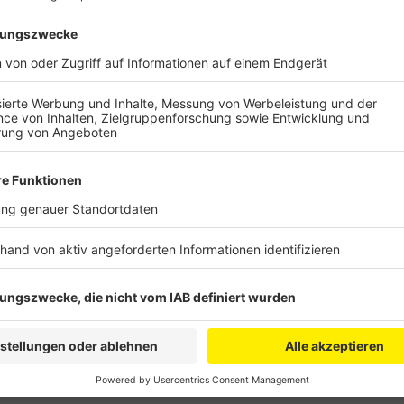
Anzeige
Die RVK will mit den Geld 108 Brennstoffzellenbuss
leise und produzieren kein klimaschädliches CO
. Zie
2
rund 50 Prozent der Stadtbusse in Deutschland mit 
Antrieben unterwegs sind.
Anzeige