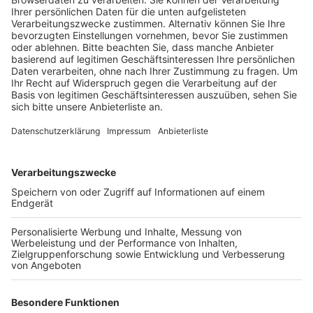
Kettenbriefe, die eine spontane Impfung
versprechen.
Veröffentlicht:
Montag, 22.03.2021 17:50
Anzeige
Dazu müsse man sich nur über einen Link anmelden und
bekommt angeblich schon nach wenigen Minuten
Wartezeit spontan einen Impftermin. Nach Angaben
des Gesundheitsamts handelt es sich dabei allerdings
um Falschmeldungen. Überschüssige Impfdosen
werden immer als Reserve behalten oder kurzfristig an
Menschen aus der aktuellen Priorisierungsgruppe
vergeben. Wer für eine solche Spontan-Impfung in
Frage kommt, erfährt das aber definitiv nicht bei
Social-Media oder in Gruppen-Chats, sondern wird
immer direkt vom Gesundheitsamt kontaktiert. Daher