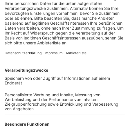
Fertigstellung der ersten Brückenhälfte.
Veröffentlicht:
Freitag, 26.03.2021 08:15
Anzeige
Dann soll der gesamte Verkehr darüber rollen - auch
LKW kommen dann wieder bei Leverkusen über den
Rhein. Auf der Kölner Rheinseite sind Beton-Pfeiler,
einige Bagger, Bauarbeiter und ein großer Bohrer zu
sehen. Hier werden derzeit über 30 Meter tiefe Löcher
für Brückenpfeiler der neuen Rheinbrücke gebohrt.
Auch auf der Leverkuserner Seite laufen die
Bauarbeiten langsam wieder an. In einem halben Jahr
sollen die ersten neuen Brückenteile geliefert und auf
beiden Rheinseiten nach und nach montiert werden. Im
Laufe des Jahres muss deshalb auch der Rheinradweg
zwischen Wiesdorf und Hitdorf gesperrt werden.