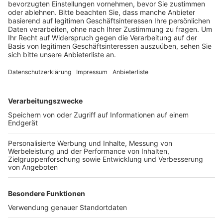
Anzeige
Das Feld wurde vor fünf Jahren angelegt. Dazu ist
dort sogenannter Löss, ein sehr fruchtbarer Boden aus
dem Tagebau verteilt worden. Und seitdem werden
die neuen Äcker und Felder auf dem Schirrhof von
RWE Power bewirtschaftet, heißt es. Der Hof gehört
zu einem 40 Millionen Euro Programm des
Energiekonzerns für die landwirtschaftliche
Rekultivierung im Tagebau Hambach.
Anzeige