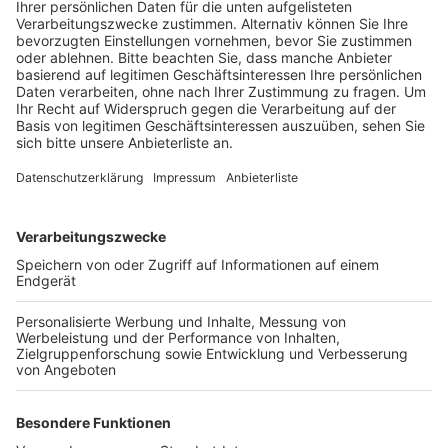
außerdem rund ein Kilometer Gleise.
Veröffentlicht:
Sonntag, 06.02.2022 10:04
Anzeige
Deswegen können in der kommenden Woche bis
Freitag keine Züge in Köln-Süd halten, heißt es von der
DB. Die Züge der Eifelstrecke fahren nachts nicht
zwischen Hürth-Kalscheuren und Köln. Hier fahren
dann Busse. Bauarbeiten gibt es auch auf der Strecke
nach Bonn, zwischen Roisdorf und Bonn Hbf. Die RB 48
fällt deswegen zwischen Köln und Bonn-Mehlem aus.
Nachts von 21 bis 5 Uhr fallen außerdem die Bahnen
der RE 5 zwischen Düsseldorf und Bonn sowie die RB
26 zwischen Roisdorf und Bonn aus. Auch hier gibt es
dann bis Freitag Busse als Ersatz. Die RB 26 fährt
teilweise auch zu anderen Zeiten. Bahnreisende