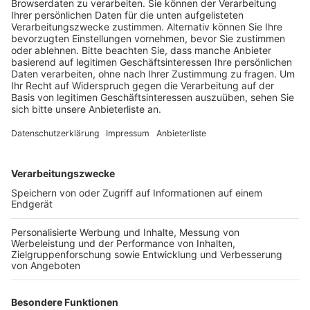
Tür und überreden die Hausbesitzer zu meist
unnötigen Kanalüberprüfungen und Sanierungen.
Veröffentlicht:
Montag, 27.09.2021 12:51
Anzeige
Und auch der Dachdecker-Innung im Rhein-Erft-Kreis
werden vermehrt Dachhaie gemeldet. Mehrere
Betriebe wurden schon drauf angesprochen, denn
einige Hausbesitzer haben sich bereits über den Tisch
ziehen lassen, sagte uns die Dachdecker-Innung. Die
unseriösen Dachdeckerbetriebe klingeln zum Beispiel
bei Hausbesitzern und behaupten, dass es Schäden
am Dach gibt, die sie dringend ausbessern müssen.
Teilweise steigen die Dachdecker vorher auch selber
aufs Dach, um Ziegel zu lösen oder zu zerschlagen.
Oder bei einer Dachreinigung tauchen plötzlich