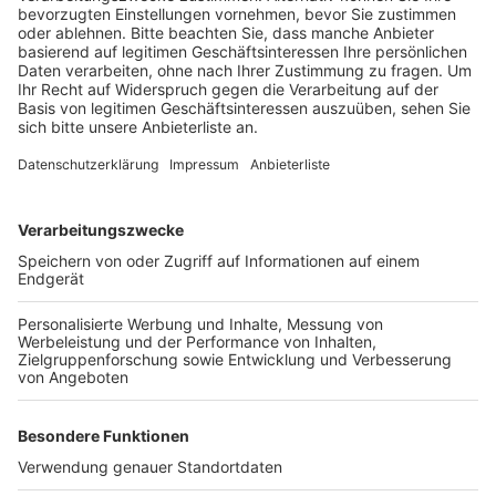
Veröffentlicht:
Samstag, 08.05.2021 08:41
Anzeige
Über eine HotSpot können Fahrgäste so unterwegs
surfen. Wer innerhalb von 24 Stunden in einen anderen
WLAN-Bus einsteigt, muss sich nicht erneut einwählen.
Danach wird die Verbindung aus Datenschutzgründen
unterbrochen. Die REVG hat nach einem Pilotversuch
Anfang letzten Jahres alle 101 Linienbusse der REVG
umgerüstet und auch 20 Fahrzeuge von beauftragten
Unternehmen ausgestattet.
Anzeige