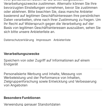
Empfehlung für den Merzenicher Ortsteil
Morschenich.
Veröffentlicht:
Donnerstag, 08.10.2020 07:41
Anzeige
Die Umsiedlung der Ortschaft ist nach der neuen
Leitentscheidung „bergbaulich nicht mehr erforderlich“.
Das heißt: wer jetzt noch in Alt-Morschenich lebt, soll
bis 2024 Zeit haben, um zu entscheiden, ob er
umgesiedelt werden will oder nicht. Was mit den
leerstehenden Gebäuden und verlassenen Straßen
passieren soll, ist noch nicht geklärt. Anders sieht es
bei den fünf Erkelenzer Ortschaften aus, zu denen
zum Beispiel auch Keyenberg gehört. Sie sollen bis
2028 umgesiedelt werden.