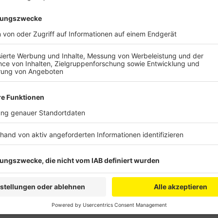
Eine entsprechende Vereinbarung haben Bund und Lä
CDU-Landtagsabgeordnete Romina Plonsker freut si
Modernisierung in der Region gestalten. Dabei soll 
Nachhaltigkeit gehen. Heute kommt dafür die Zukunf
zusammen, um über einzelne Projekte zu sprechen die
Plonsker ist aber klar: „Die Region ist auf den Kohle
Anzeige