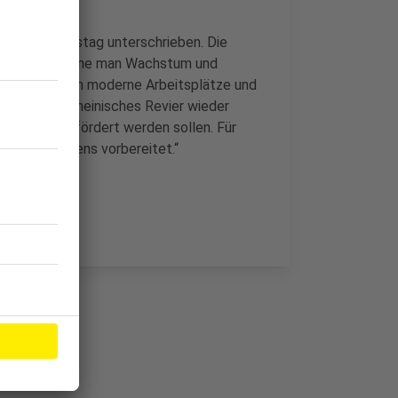
nder Donnerstag unterschrieben. Die
ch, jetzt könne man Wachstum und
es vor allem um moderne Arbeitsplätze und
tsagentur Rheinisches Revier wieder
 gezielt gefördert werden sollen. Für
ausstieg bestens vorbereitet.“