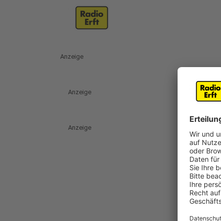
Anzeige
Anzeige
Anzeige