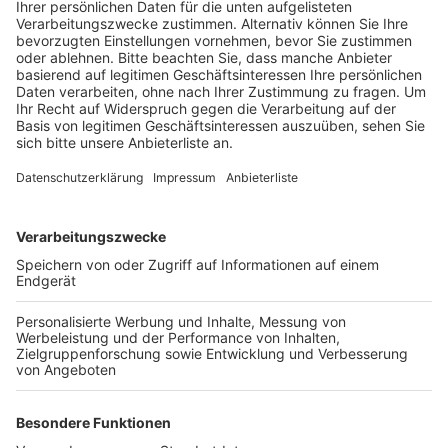
Kirmes eine Explosion verursacht hatte.
Veröffentlicht:
Mittwoch, 19.04.2023 08:15
Anzeige
Wegen der Explosion und wegen der Gefährdung der
öffentlichen Sicherheit hat das Gericht den Mann
außerdem zu anderthalb Jahren Haft auf Bewährung
verurteilt. Der Kölner hat die Tat gestanden. Er habe
Menschen erschrecken wollen, sagte er. Laut Anklage
hatte er in der Geisterbahn eine Plastikflasche mit
Salzsäure abgestellt. Sie explodierte und sorgte für
einen beißenden Geruch. Verletzte hatte es damals
nicht gegeben. Der Mann steht auch im Verdacht, eine
ähnliche Tat auf der Rheinkirmes in Düsseldorf
begangen zu haben. Die Ermittler dort haben aber mit
Verweis auf den Prozess in Düren das Verfahren