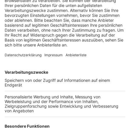
Anzeige
Zunächst waren einige Vatertagsfeiern aus dem Ruder
gelaufen. Man habe einige Schlägereien und
Körperverletzungen gehabt, aber das sei nicht
vergleichbar mit der Mainacht gewesen, heißt es von
der Polizei. Nach Mitternacht war dann in der Hinsicht
Ruhe - aber Zeit zum Durchschnaufen hatte ein Teil
der Beamten nicht: Es gab mehrere Autobrände. Erst
habe ein Wagen gegen 2 Uhr in Wesseling auf der
Konrad-Adenauer-Straße Ecke Mühlenweg gebrannt
und rund eine Stunde später standen zwei Autos in
Bergheim-Paffendorf in Flammen. Sie standen auf der
Friedrich-Bessel-Straße und brannten komplett aus.
Die Polizei geht von Brandstiftung aus und hält es für
möglich, das hinter den Taten der oder die gleichen
Täter stecken. Demnach liegt eine erste