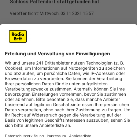
Schloss Paffendorf stattgefunden hat.
Veröffentlicht:
Mittwoch, 03.11.2021 15:57
Anzeige
Bei der Tagung haben Fachleute darauf hingewiesen,
wie wichtig es ist, ein weiteres Artensterben zu
verhindern und die Chancen des Strukturwandels für
die Biodiversität zu nutzen. Denn noch nie seien so
viele Arten in so kurzer Zeit unwiederbringlich verloren
gegangen. Ein gutes Beispiel für gelungene
Rekultivierung und die Wieder-Ansiedlung von seltenen
Tierarten ist nach Angaben der Experten die
Sophienhöhe. Es sei RWE gelungen, dass hier wieder
viele besonders anspruchsvolle Tierarten heimisch
geworden sind, wie etwa Feldhasen, Spechte oder
Fledermäuse. Beim Artenschutz sind nach Angaben