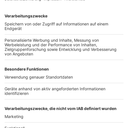
von Professor Michael Rademacher der TH Bingen
auch die Unternehmen gefragt. Sie müssten das
Thema in ihre Geschäftsstrategie integrieren. Das
habe nicht nur Vorteile für die Natur, sondern auch für
das Unternehmen. So gingen beispielsweise
Genehmigungsverfahren schneller und seien billiger,
wenn das Thema Biodiversität von Anfang an in die
Planung miteinbezogen würde. Außerdem achten nach
seiner Erfahrung immer mehr Investoren auf
Nachhaltigkeit, deshalb hätten es Unternehmen, die
auf Biodiversität achten, leichter, an Finanzmittel der
Weltbank zu kommen. An der Fachtagung haben auf
Einladung von RWE unter anderem Experten aus
Wissenschaft, Naturschutz, des Landesamtes für
Natur, Umwelt und Verbraucherschutzes und der
Zukunftsagentur Rheinisches Revier teilgenommen.
Anzeige