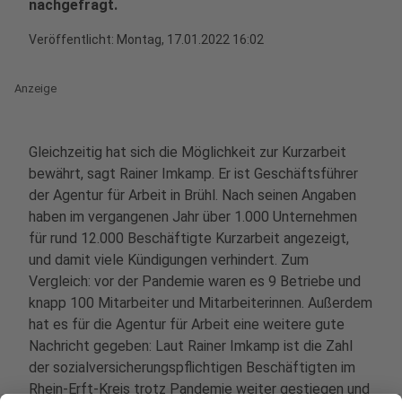
nachgefragt.
Veröffentlicht:
Montag, 17.01.2022 16:02
Anzeige
Gleichzeitig hat sich die Möglichkeit zur Kurzarbeit
bewährt, sagt Rainer Imkamp. Er ist Geschäftsführer
der Agentur für Arbeit in Brühl. Nach seinen Angaben
haben im vergangenen Jahr über 1.000 Unternehmen
für rund 12.000 Beschäftigte Kurzarbeit angezeigt,
und damit viele Kündigungen verhindert. Zum
Vergleich: vor der Pandemie waren es 9 Betriebe und
knapp 100 Mitarbeiter und Mitarbeiterinnen. Außerdem
hat es für die Agentur für Arbeit eine weitere gute
Nachricht gegeben: Laut Rainer Imkamp ist die Zahl
der sozialversicherungspflichtigen Beschäftigten im
Rhein-Erft-Kreis trotz Pandemie weiter gestiegen und