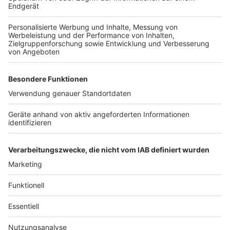
geben wird. Dabei spielt aus seiner Sicht auch die
Verlängerung der Kurzarbeiter-Regelung bis Ende März
eine wichtige Rolle. Nach seiner Einschätzung wird sich
aber der Fachkräftemangel noch weiter verschärfen,
deshalb sei es wichtig, dass Betriebe wieder ausbilden.
Denn für ihn steht fest: der Azubi von heute ist die
Fachkraft von morgen. Weitere Herausforderungen
jetzt und in Zukunft sind laut Imkamp der geplante
Ausstieg aus den fossilen Brennstoffen, wie
Braunkohle, und die zunehmende Digitalisierung. Die
Agentur für Arbeit setzt deshalb verstärkt auf
Weiterbildung.
Anzeige