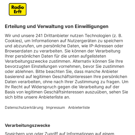
hat im Juni einen neuen Rekord erreicht. Aber nicht alle
Branchen kommen vergleichsweise gut durch die Krise:
weniger gut läuft es für die Gastronomie, die
Hotellerie und den Event-Bereich. Hier leiden die
Betriebe immer noch massiv unter den Folgen der
Pandemie.
Anzeige
Auch 2022 keinen Einbruch auf dem
Arbeitsmarkt
Anzeige
Die Agentur für Arbeit in Brühl blickt verhalten
optimistisch in das neue Jahr. Der Leiter der Agentur,
Rainer Imkamp, geht davon aus, dass es trotz
Pandemie keinen Einbruch auf dem Arbeitsmarkt