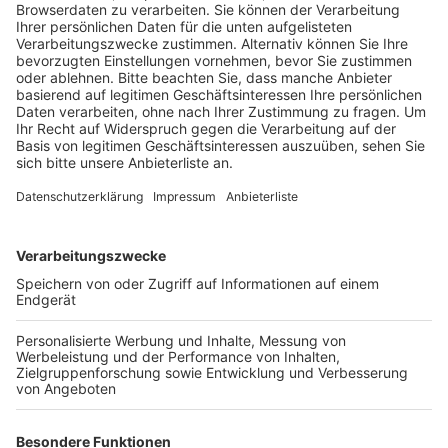
Geschäftsstelle Rhein-Erft, Gero Fürstenberg.
Veröffentlicht:
Donnerstag, 25.01.2024 17:33
Anzeige
Nach der aktuellen Umfrage bewerten 27 Prozent der
Unternehmen im Rhein-Erft-Kreis die Lage als gut, 24
Prozent dagegen als schlecht. Außerdem gehen nur 8
Prozent der Unternehmen von einer besseren
Geschäftsentwicklung aus, der Großteil, nämlich 38
Prozent befürchten eine Verschlechterung. Damit ist
die Beurteilung hier im Kreis insgesamt zwar etwas
besser als in der Region, heißt es - aber auch nicht gut.
Besondere Risiken für die wirtschaftliche Entwicklung
sehen die Unternehmen danach mit über 60 Prozent
beim Fachkräftemangel, gefolgt von den
Energiepreisen. Die Politik müsse jetzt handeln, um