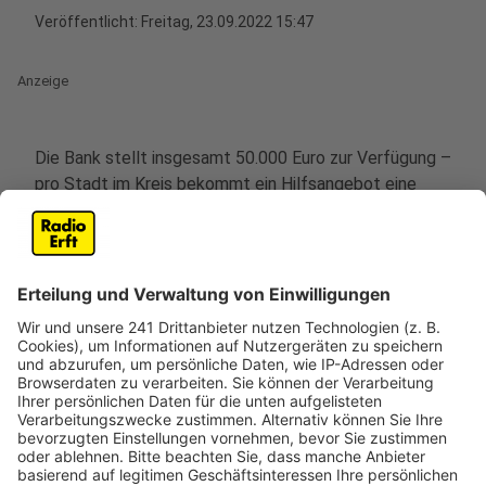
Veröffentlicht:
Freitag, 23.09.2022 15:47
Anzeige
Die Bank stellt insgesamt 50.000 Euro zur Verfügung –
pro Stadt im Kreis bekommt ein Hilfsangebot eine
Spende von 5000 Euro. Darunter sind zum Beispiel die
Tafel in Brühl, die Ukraine-Hilfe Bedburg oder die
ökumenische Nachbarschaftshilfe in Frechen. Sie alle
stehen laut dem dem Rhein-Erft-Kreis stellvertretend
für die vielen Helferinnen und Helfer, die sich seit dem
Ausbruch des Ukraine-Kriegs für die Geflüchteten
einsetzen.
Im Kreisgebiet wurden folgende Initiativen durch
die Kommunen ausgewählt: