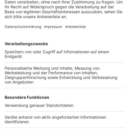
Bedburg -
Ukraine-Hilfe Königshoven ( DRK OV
Bedburg )
Bergheim -
Ökumenische Initiative „Neue Nachbarn in
Bergheim-Ost“
Brühl -
Tafel Brühl Rheinland e.V.
Elsdorf -
ASG Elsdorf e.V.
Erftstadt -
Ukraine-Hilfe
Frechen -
Ökumenische Nachbarschaftshilfe
Königsdorf
Hürth -
Partnerschaftsverein Hürth e.V.
Kerpen -
Existenzhilfe Kerpen e.V.
Pulheim -
Malteser Tafel