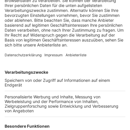
Veröffentlicht:
Donnerstag, 13.04.2023 16:16
Anzeige
Man gehe auch davon aus, dass die etwa aktuell
aktiven 330.000 Abonnenten ebenfalls zu dem - für sie
günstigeren - Deutschlandticket wechseln würden,
sagt Sascha Triemer vom VRS. Es werde für das
Deutschlandticket im VRS auch Besonderheiten
geben: So können Abonnenten beispielsweise für 39
Euro im Mont ihr Fahrrad in ganz NRW mitnehmen. Mit
dem Deutschlandticket sollen Autofahrer zum
umsteigen auf den ÖPNV gebracht werden. Dazu
müsste sich die Politik aber noch mehr zum ÖPNV
bekennen, um in die Infrastruktur zu investieren und
das Angebot auszubauen, so der Geschäftsführer des
VRS Norbert Rheinkober.