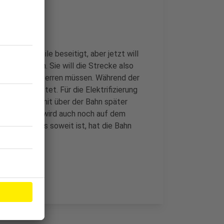
n mittlerweile beseitigt, aber jetzt will
weitermachen. Sie will die Strecke also
trifizierung sperren müssen. Während der
iten geleistet. Für die Elektrifizierung
er legen, damit über der Bahn später
r Eifelstrecke wird auch noch auf dem
gen, wann es soweit ist, hat die Bahn