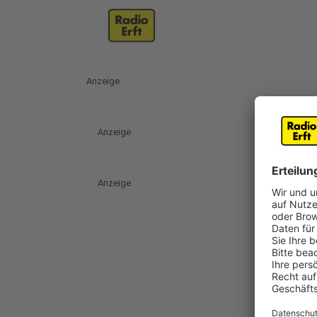
Anzeige
Anzeige
Anzeige