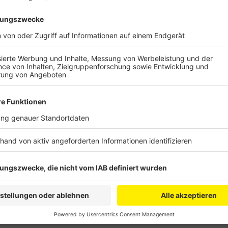
Anzeige
Zwar sind die Flutschäden zwischen Kall und Gerolstei
die Bahn direkt mit den Arbeiten zur Elektrifizierung 
nicht nur kurz freigeben und dann wieder für die Elek
Sanierungsphase haben die Bahnarbeiter schon Vorarbe
der Strecke muss die Bahn unter anderem Gleise tief
Platz für die Oberleitung ist. Die Elektrifizierung de
Streckenabschnitt zwischen Euskirchen und Hürth fol
aber noch nicht gesagt.
Anzeige