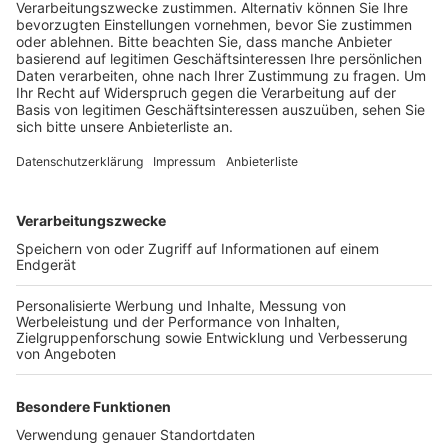
Veröffentlicht:
Mittwoch, 30.09.2020 17:18
Anzeige
Offenbar hat sich dort ein Auto beim Überfahren einer
tiefen Wasserabflussrinne die Ölwanne aufgerissen.
Eine Joggerin hatte das Öl bemerkt und Alarm
geschlagen. Die Nationalparkverwaltung Eifel hat
Anzeige gegen Unbekannt erstattet. Gesucht werden
jetzt Zeugen, die etwas beobachtet haben, zum
Beispiel auffällige Fahrzeuge im Bereich zwischen der
Bundesstraße 265 (Höhe Parkplatz
Thönnishäusschen) und Kohlweghütte am Nachmittag
und Abend des 29. September. Hinweise unter der
02444.9510-0 oder
info@nationalpark-eifel.de
.
Anzeige