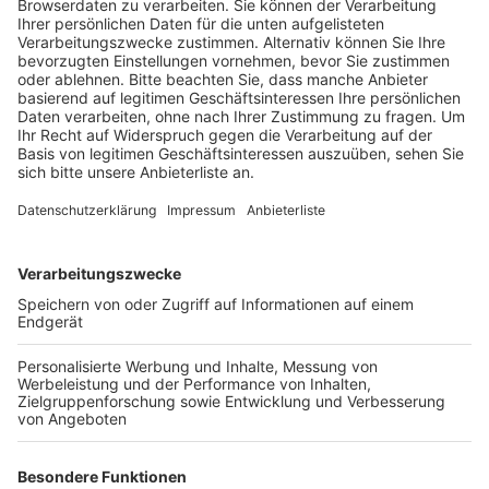
Veröffentlicht:
Montag, 27.11.2023 13:35
Anzeige
Danach sind vor allem Wettbüros, Cafés und
Restaurants kontrolliert worden, aber auch Shishabars.
Laut der Zollermittler sind dabei rund 120
Tabakbehälter direkt vor Ort sichergestellt worden.
Darunter waren auch zahlreiche Beutel und
Plastikdosen mit kiloweise Wasserpfeifentabak, bei
dem es sich wahrscheinlich um illegal hergestellten
Tabak handelt, heißt es. Die Gewinnspanne ist dabei
häufig höher als beim Drogenhandel, heißt es vom Zoll.
Außerdem sind in den rund 30 kontrollierten Objekten
80 Mitarbeiterinnen und Mitarbeiter überprüft worden.
In drei Fällen gab es erste Hinweise, dass die
Mitarbeiter nicht zur Sozialversicherung angemeldet