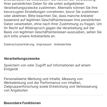
Veröffentlicht:
Donnerstag, 21.12.2023 17:20
Anzeige
Aber auch an Heiligabend hat der Airport gut zu tun.
Dann werden über 14.000 Reisende erwartet, heißt es.
Der zweite große Ansturm kommt dann am 2.
Weihnachtstag, dann werden laut Flughafen rund
16.500 Flugreisende nach Mallorca, auf die Kanaren
oder in die Türkei starten. Bei den Städtereisen hat
aktuell London die Nase vorn. Am Flughafen geht es
an Weihnachten aber nicht nur ums fliegen. Auch die
Geschäfte in den Terminals sind geöffnet für die
letzten Geschenke oder die vergessene Milch. An den
Feiertagen gelten dort Sonder-Öffnungszeiten. Das
heißt an Heiligabend hat zum Beispiel der Supermarkt
von 6 bis 17 Uhr geöffnet. Und am 1. und 2.