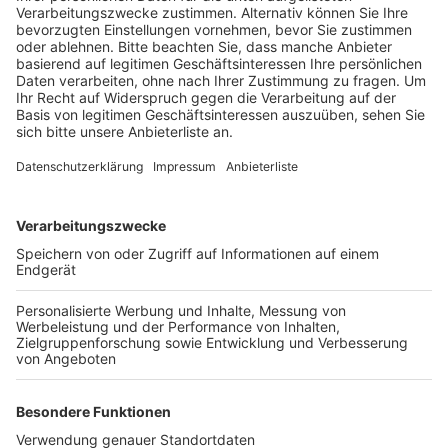
Veröffentlicht:
Dienstag, 06.06.2023 11:20
Anzeige
Besonders voll wird es vermutlich nicht nur im
Großraum Köln und im Ruhrgebiet. Sondern auch auf
den Autobahnen Richtung Nord- und Ostseeküste und
Richtung Niederlande. An Fronleichnam sowie am
Samstag und Sonntag rechnet der Automobilclub
durch Tagesausflügler auch mit viel Verkehr auf den
Strecken Richtung Naherholungsgebiete wie die Eifel.
Wer im Stau steht – sollte dort auch bleiben. Laut
ADAC sind die Ausweichstrecken schnell verstopft.
Ein Abfahren lohne sich in der Regel erst ab Staus von
mehr als zehn Kilometern Länge oder bei
Vollsperrungen.
Anzeige