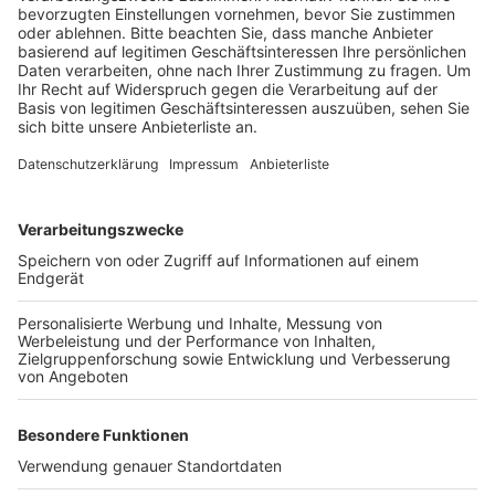
Veröffentlicht:
Dienstag, 14.07.2020 11:17
Anzeige
Für die Autofahrer heißt das: in der Nacht auf
Donnerstag wird die Autobahn im Kreuz Leverkusen in
Richtung Dortmund von 22 Uhr bis 5 Uhr voll gesperrt.
Der Verkehr wird innerhalb des Autobahnkreuzes
umgeleitet. In der Nacht von Donnerstag auf Freitag
ist in der Zeit von 22 Uhr bis 5 Uhr die A1 in Richtung
Koblenz betroffen. Hier erfolgt die Umleitung über die
A59-Anschlussstelle Rheindorf.
Anzeige