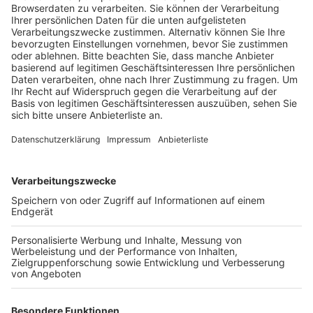
gegeben.
Veröffentlicht:
Mittwoch, 27.05.2020 16:11
Anzeige
Für Dieter Freytag steht fest: Die Kölner Richter
haben sehr deutlich gemacht, dass der Bürgermeister
als Verwaltungschef festlegen darf, für welche
Bereiche in der Stadtverwaltung er selbst zuständig
ist und er damit auch nicht die Grundrechte des Rates
verletzt. Deshalb geht Freytag davon aus, dass das
Oberverwaltungsgericht in Münster die Kölner Richter
bestätigen wird, zumal es aus seiner Sicht auch keinen
fundierten Grund für eine Berufung gibt. Das haben
CDU und Grüne anders gesehen. Mit ihrer schwarz-
grünen Mehrheit hat der Rat beschlossen, gegen den
Kölner Gerichtsbescheid vorzugehen. Denn aus ihrer