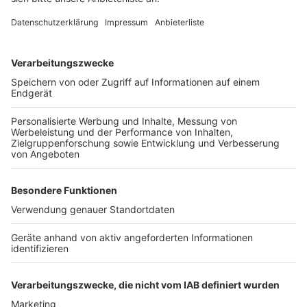
mussten andere Autofahrer stark abbremsen. Das
Ergebnis: Mehrere Wagen sind aufeinander
aufgefahren. Verletzt wurde zum Glück niemand – der
BMW-Fahrer gab Gas und floh vom Unfallort. Allerdings
hat die Polizei das Kennzeichen.
Anzeige
Weitere Themen von Rhein und Erft
Anzeige
Streik bei Ford in Köln
Gasaustritt in Wesseling
Großkontrolle vom Zoll in Köln
Anzeige