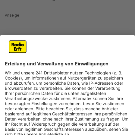
Anzeige
BMW-Fahrer gab nach Unfall Gas
Anzeige
Die Polizei sucht den Fahrer eines 5er BMW. Er soll am
Sonntagabend (11. Mai) einen Unfall auf der A555
zwischen Wesseling und Godorf verursacht haben.
Nach ersten Ermittlungen soll er um kurz vor 22 Uhr
mit seinem Wagen in Richtung Köln unterwegs
gewesen sein. Laut Zeugen soll der Mann in der
Baustelle andere Autos mit deutlich erhöhter
Geschwindigkeit rechts überholt haben. Als er dann
unvermittelt auf die linke Spur gewechselt ist,