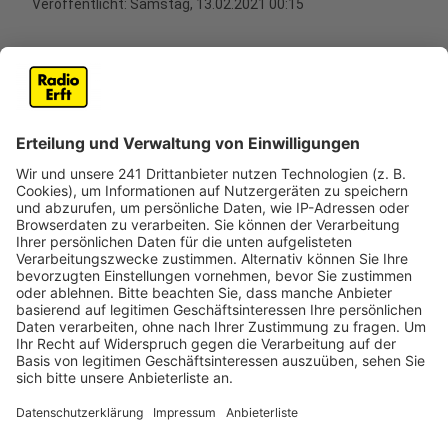
Veröffentlicht:
Samstag, 13.02.2021 00:15
Anzeige
Zum Superstar machte ihn seine Single "Human", die
2016 in aller Munde gewesen war. Mehrere
Goldauszeichnungen und ein Dauerbrenner im Radio
haben ihn automatisch in die Musik-Topspitze gehievt.
Zwischendurch wurde es um ihn doch recht ruhig,
damit ist jetzt Schluss. Nun könnte Rag'N'Bone Man
ähnliche Erfolge mit seiner neuen Single "All You Ever
Wanted" feiern.
Anzeige