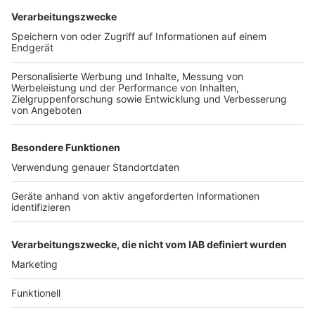
Wir benötigen Ihre
Zustimmung, um den YouTube
Video-Service zu laden!
Wir verwenden einen Service eines
Drittanbieters, um Videoinhalte
einzubetten. Dieser Service kann
Daten zu Ihren Aktivitäten
sammeln. Bitte lesen Sie die
Details durch und stimmen Sie der
Nutzung des Service zu, um dieses
Video anzusehen.
Mehr Informationen
Rag'n'Bone Man - All You Ever Wanted (Official Video)
Akzeptieren
Anzeige
powered by
Usercentrics Consent
Management Platform