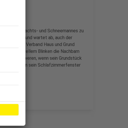
asbaren Weihnachts- und Schneemannes zu
ie Füße still und wartet ab, auch der
Aussage. Vom Verband Haus und Grund
ng nicht mit grellem Blinken die Nachbarn
ne sich beschweren, wenn sein Grundstück
 geradewegs in sein Schlafzimmerfenster