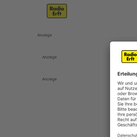
Anzeige
Anzeige
Anzeige