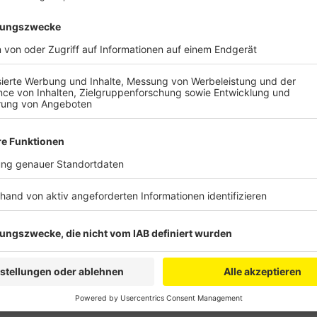
Anzeige
Der Nachbarin sei außerdem das Gebläse des aufbl
laut. Der Anwalt des Beschuldigten hält erst einmal d
Beschuldigte selbst. Gerade steht Aussage gegen 
heißt es, es sei alles erlaubt, solange die Beleuchtu
nervt oder ihren Schlaf stört. Und: Der Nachbar kön
direkt ausgeleuchtet wird oder wenn Lichterketten
strahlen.
Anzeige