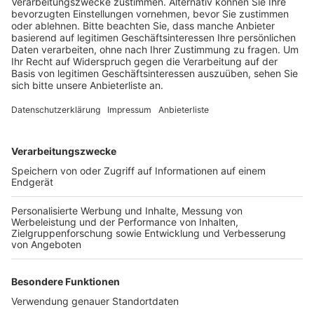
Veröffentlicht:
Donnerstag, 07.09.2023 13:21
Anzeige
Wegen der Aufbauarbeiten wird der Wochenmarkt auf
den Platz vor dem Kultur- und Medienzentrum verlegt.
Der traditionelle Pulheimer Weinmarkt auf dem
Marktplatz und in der Fußgängerzone startet am
Freitagnachmittag um 16 Uhr und geht bis
Sonntagabend. Dort präsentieren viele verschiedene
Stände wieder Weine aus unterschiedlichen
Anbaugebieten und Weingütern. Der Weinmarkt öffnet
am Freitag von 16 bis 23 Uhr, am Samstag von 11 bis
23 Uhr und am Sonntag von 11 bis 22 Uhr.
Anzeige