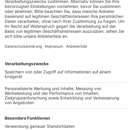
getroffen, heißt es von der KSK.
Veröffentlicht:
Mittwoch, 01.12.2021 11:00
Anzeige
Dort können die Kunden mit ihrer Girokarte ohne
Zusatzkosten Geld abheben – die üblichen Gebühren
entfallen. Mann freue sich über das gemeinschaftliche
Miteinander , so die Kreissparkasse. Außerdem komme
dreimal in der Woche die rollende Sparkassenfiliale mit
persönlichen Ansprechpartnern in Stommeln vorbei.
Wann die durch die Sprengung massiv beschädigte
Filiale der Kreissparkasse wieder öffnen kann, steht
noch nicht fest.
Anzeige