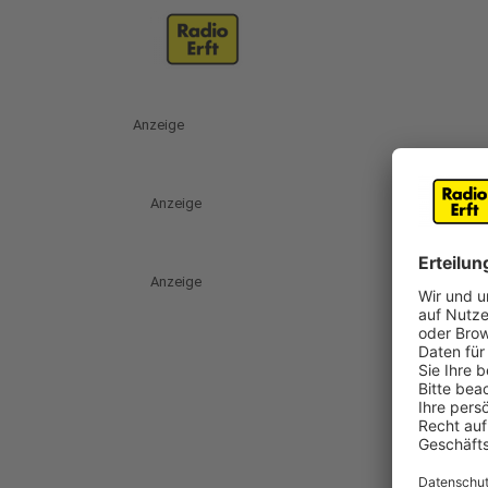
Anzeige
Anzeige
Anzeige