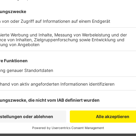
Die RheinEnergie ist dran, um die Versorgung wieder 
Sprecher im Laufe der nächsten Stunde der Fall sein
unklar.
Anzeige