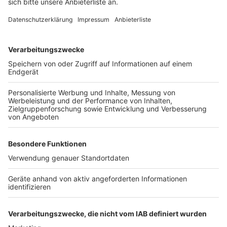
September auf dem Vorplatz des Kultur- und
Medienzentrums. Dort wird an diesem Tag der
Weltkindertag gefeiert.
Anzeige
Weitere Themen von Rhein und Erft
Anzeige
Fortschritte bei Microsoft in Bedburg und
Bergheim
Frechen: Glasfaserleitung beschädigt
Falscher Polizist raubt Autofahrer bei Bedburg
aus