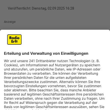
Veröffentlicht:
Dienstag, 02.09.2025 16:28
Anzeige
100 Apfel- und Birnbäume zu verschenken
Anzeige
In Pulheim werden Apfel- und Birnbäume verschenkt.
Mit den alten Obstsorten will die Stadt ein Zeichen für
Nachhaltigkeit und Biodiversität setzen. Wer einen der
100 Bäume will, kann sich ab sofort bei der Stadt
melden, per Mail an:
klimaschutz@pulheim.de
Pro Haushalt wird eine Jungpflanze verschenkt.
Abgeholt werden können die Bäume dann am 20.