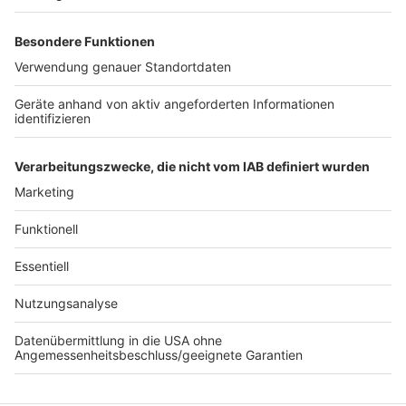
Weitere Themen von Rhein und Erft
Anzeige
Köln bleibt Hochburg für Taschendiebe
Große Bundeswehr-Übung auch im Rhein-Erft-
Kreis
Brühl will "Schwammstadt" werden
Anzeige
Anzeige
Anzeige