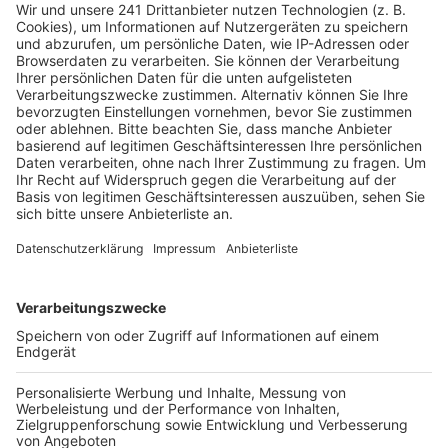
zurückgeschickt haben, teilt die Stadt Pulheim nicht
mit. Eine Sprecherin sagt, dass die Stadt grundsätzlich
keine Zwischenmeldungen zur Wahlbeteiligung
veröffentlicht.
Die Stimmen werden am Sonntag (19.04.) ausgezählt.
Nach Angaben der Stadt stehen dafür ausreichend
Wahlhelfer zur Verfügung. Damit der Bürgerentscheid
erfolgreich ist, braucht es eine Mehrheit. Außerdem
müssen mindestens 6.717 Menschen mit Ja stimmen.
Das entspricht 15 Prozent aller Wahlberechtigten.
Falls die Olympischen Spiele tatsächlich in die Region
kommen, könnte in Pulheim der olympische Golf-
Wettbewerb auf Gut Lärchenhof ausgetragen werden.
Anzeige