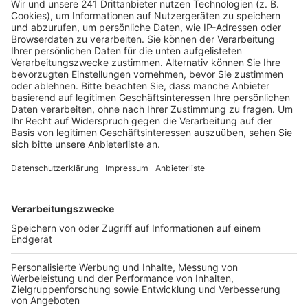
Veröffentlicht:
Donnerstag, 20.04.2023 13:10
Anzeige
Die Überquerung des Kölner Randkanals nimmt dabei
längere Zeit in Anspruch, sodass der Transport am
Samstag auf der L183 parken muss. Allerdings ist das
Fahrzeug samt Ladung riesig: die Stadt spricht von
über 100 Metern Länge und sechs Metern Breite.
Deshalb wird die Landstraße zwischen den
Kreisverkehren Roggendorfer Straße und Stommelner
Straße Samstag voll gesperrt. Es gibt eine Umleitung.
Auch die Überquerung der Unterführung Am
Trappenkreuz wird lange dauern.
Deshalb wird die L 93
am Sonntag zwischen der Einmündung Hahnenstraße
und der Kreuzung mit der Venloer Straße vollgesperrt