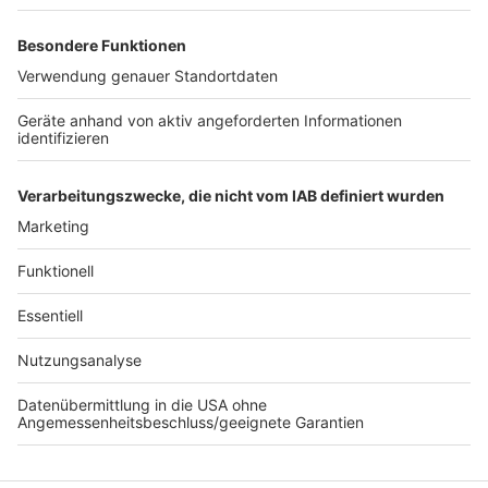
werden. Für den Kfz-Verkehr mit Fahrtziel Stommeln
wird eine Umleitung über die Venloer Straße,
Nettegasse und Hahnenstraße eingerichtet. Der Kfz-
Verkehr mit dem Fahrtziel Pulheim wird über die L 183,
Pulheimer Straße, Worringer Straße, Auf dem Driesch,
Farehamstraße, Rathausstraße, Steinstraße und
Venloer Straße umgeleitet. Für Rad- und Fußverkehr
bleibt der Bereich passierbar.
Anzeige
Anzeige
Anzeige