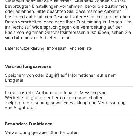
einem Jahr eingeschränkte Öffnungszeiten. Außerdem
komme es immer wieder vor, dass die Kita nur eine
Notbetreuung anbieten kann oder Kinder ganz zu
Hause bleiben müssen.
Die Stadt Pulheim bestätigt personelle Engpässe in
der Kita Räuberhöhle. Nach eigenen Angaben bemüht
sich die Stadt darum, Fachkräfte zu gewinnen.
Demnach soll zum 1. Mai eine Vollzeitkraft die Arbeit
aufnehmen. Außerdem ist laut Stadt aktuell eine
Fachkraft aus dem städtischen Springerpool in der
Kita im Einsatz.
Anzeige
Weitere Themen von Rhein und Erft
Anzeige