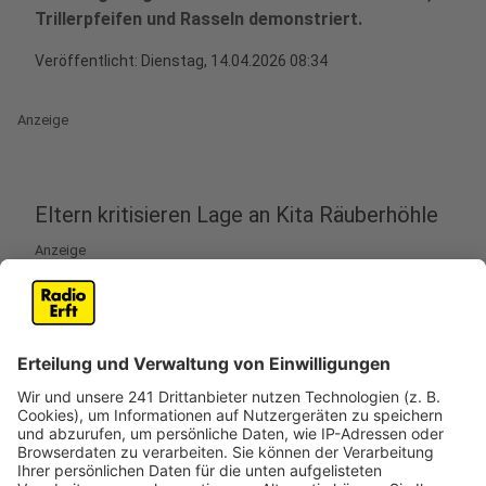
Trillerpfeifen und Rasseln demonstriert.
Veröffentlicht:
Dienstag, 14.04.2026 08:34
Anzeige
Eltern kritisieren Lage an Kita Räuberhöhle
Anzeige
In Pulheim haben Eltern von Kita-Kindern am Dienstag
(14.04.) vor dem Rathaus demonstriert. Sie
protestieren nach eigenen Angaben gegen die
personelle Situation an der Kita Räuberhöhle im
Stadtteil Stommeln.
Nach Angaben der Eltern gibt es dort seit mehr als