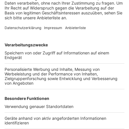
Risiken und Strategien zur frühzeitigen Vorbeugung
informieren. Die Veranstaltung richtet sich an Eltern,
Erziehungsberechtigte und alle, die sich für das Thema
Prävention interessieren.
Eine Anmeldung zu der kostenfreien Online-
Veranstaltung ist per E-Mail möglich
an
nadine.boerner@pulheim.de
. Die Teilnahme kann
über Zoom mit folgenden Daten erfolgen: Meeting-ID
875 6665 2243, Kenncode 556168.
Anzeige
Weitere Themen von Rhein und Erft
Anzeige
Kostenloser Sprach-Guide für Schüler im Kreis
Neue Fahrradboxen in Pulheim