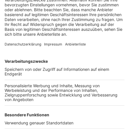
Anzeige
Viele Vereine mussten ihre Veranstaltung absagen,
deshalb mussten sie zum Teil massive wirtschaftliche
Einbußen hinnehmen. In Pulheim hat der Stadtrat
beschlossen, dass die Stadt einen Notfallfonds für
diese Vereine und Institutionen einrichten kann. Sie
können maximal 2.000 Euro bekommen, bis Anfang
April läuft die Bewerbungsfrist. Das Formular gibt es
HIER
. Der Rat entscheidet dann, wie die
Spendengelder verteilt werden. Insgesamt stehen
20.000 Euro zur Verfügung
Anzeige