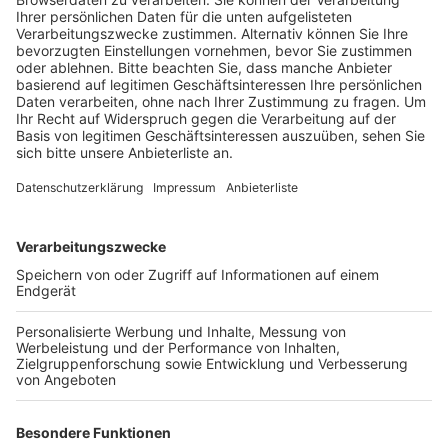
Anzeige
Täter konnten nicht ermittelt werden
Anzeige
Mitarbeiter der Kreis-Straßenmeisterei haben entlang
der Kreisstraßen 20 und 24 in Pulheim 25 neue
Ahornbäume gepflanzt. Sie sind Ersatz für die illegalen
Fällungen vor rund zwei Jahren. Damals hatten
unbekannte Täter in einem Akt mutwilliger Zerstörung
die frisch angepflanzte Bäume zerstört. Trotz
intensiver Ermittlungen habe man die Verantwortlichen
nicht ermittelt können, heißt es vom Kreis. Um
ähnliche Vorfälle künftig zu verhindern, bitten die