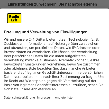
Einrichtungen zu wechseln. Die nächstgelegenen
wären in Pulheim und in Brauweiler. Auch die 39
Mitarbeiter bekommen innerbetriebliche
Angebote.
Veröffentlicht:
Donnerstag, 01.07.2021 06:25
Anzeige
Grund für das Aus der Einrichtung ist laut Caritas, dass
man mit dem Eigentümer der Immobilie keine Einigung
über Modernisierungen und bauliche Verbesserungen
erzielen konnte. Für die Bewohner sei es bitter, aber es
gebe keine andere Lösung. Der Zustand des Gebäudes
sei den Bewohnern nicht mehr zumutbar, schön ist was
anderes, so die Caritas.Man würde auch gerne ein
anderes Haus in Stommeln betreiben, habe aber
bislang nichts passenden gefunden.