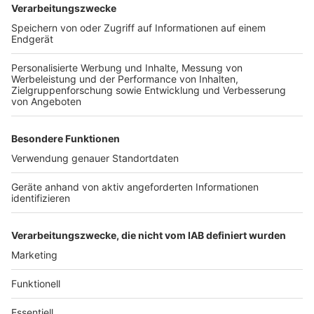
Der Besitzer der Immobilie zeichnet ein anderes Bild:
er habe bereits Bauarbeiten geplant und teils
beauftragt, sei dann aber quasi zurückgepfiffen
worden. Für ihn ist das Tischtuch mit der Caritas
zerschnitten. Er hat nach eigener Aussage bereits
einen Nachfolger für die Immobilie. Es soll ein
Altenheim bleiben, die Bewohner könnten übernommen
werden und müssten nicht umziehen, so der Plan. Auch
der Umbau soll kommen: möglich wäre zum Beispiel
des Ausbau des Dachgeschosses. Hier könnten
Wohnungen mit Plätzen für die Intensivbetreuung
entstehen. Etwa für Paare, bei denen ein Mensch
pflegebedürftig ist.
Anzeige