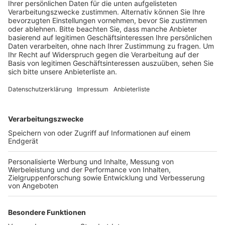
Veröffentlicht:
Mittwoch, 22.03.2023 15:52
Anzeige
Nach ersten Ermittlungen hatte der Mann mit einem
Kollegen an der L 91 gearbeitet, als sich die Schaufel
der Baumaschine gelöst hat. Der Mann wurde dabei so
schwer verletzte, dass er noch an der Unfallstelle
starb. Erste-Hilfe-Maßnahmen und auch der Notarzt,
der mit einem Rettungshubschrauber zum Unglücksort
gebracht wurde, konnten nicht mehr helfen. Ein
Notfallseelsorger kümmerte sich noch an der
Unfallstelle um den Kollegen und die Lebensgefährtin
des Opfers. Aktuell laufen noch Ermittlungen der
Kripo. Geklärt werden soll, wie sich die Schaufel des
Baggers lösen konnte. Die L 91 war während der
Rettungsarbeiten mehrere Stunden bis zum