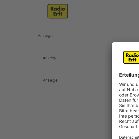
Anzeige
Anzeige
Anzeige