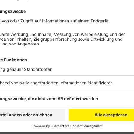
Veröffentlicht:
Mittwoch, 22.02.2023 19:40
Anzeige
Besonders bei den Kindersitzungen und den Straßenz
anderen Jahren gegeben. Auf der anderen Seite äuße
Sorgen. So seien viele Veranstaltungen nicht ausve
GEMA-Gebühren würden die Vereine vor Probleme ste
einige traditionelle Formate, die nicht mehr so gut
Prüfstand stellen, heißt es.
Anzeige