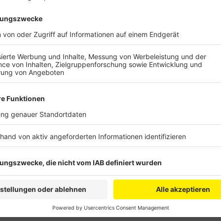
Damit beginnt die erste Phase der Öffentlichkeitsbe
der Stadt Pulheim. Alle fünf Jahren veröffentlicht 
Verbraucherschutz (LANUV) diese Lärmkarten, in dene
dargestellt wird. Sie sind die Grundlage für die Lä
und werden zum Beispiel bei städtischen Baumaßna
Lärmkarten aller Stadtteile der Stadt Pulheim.
Anzeige