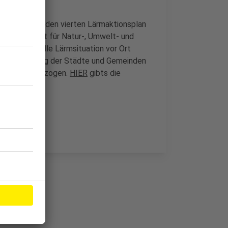
teiligung für den vierten Lärmaktionsplan
das Landesamt für Natur-, Umwelt- und
n die aktuelle Lärmsituation vor Ort
rmaktionsplanung der Städte und Gemeinden
hmen hinzugezogen.
HIER
gibts die