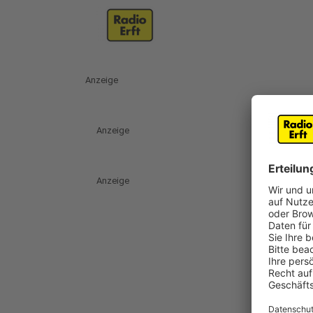
Anzeige
Anzeige
Anzeige