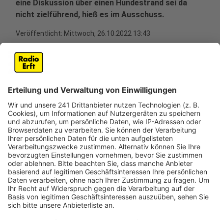
eine Diskussion über einen Hundestrand sei da
nicht zielführend, hieß es im Ausschuss.
Veröffentlicht:
Mittwoch, 26.10.2022 13:43
Anzeige
Heißt: über das Thema wird später noch mal
gesprochen – vermutlich erst in ein paar Jahren. Es
wurde aber schon jetzt darauf hingewiesen, dass ein
Hundestrand Konflikte hervorrufen könnte. Zum einen
mit der angestrebten Nutzung des Sees zum Baden
und für Freizeitaktivitäten, zum anderen mit den noch
auszuweisenden Schutzflächen für Amphibien und
Reptilien. Ob ein Badeplatz zum Abschluss der Saison
für Hunde geöffnet werden kann, wäre zu prüfen,
wenn dieser konkret würde.