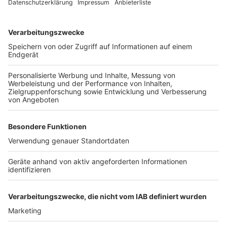
Aktuell sieht die Verwaltung eine eher naturorientierte
Freizeit- und Badenutzung vor. Ein Hundestrand würde
vermutlich auch viel überregionale Hundehalter
anziehen, die mit dem Auto kommen. Das würde eher
wenig passen, hieß es im Ausschuss. Bauliche
Aufwände und die Frage der Aufsicht sprechen auch
eher für eine Nichtberücksichtigung dieser Nutzung.
Böschungen, die fehlende Standsicherheit einzelner
Uferzonen, Angelplätze und großflächige Schutzzonen
lassen bereits heute erkennen, dass mit Ausnahme
des regulären Badeplatzes eine Standortsuche am
Seeufer für Nutzungen mit Wasserzugang schwierig
werden. Dort ist eine Kombination mit Baden für
Hunde nicht vorstellbar.
Über 700 Pulheimer hatten den Bürgerantrag
unterschrieben.
Anzeige